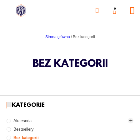
0
Strona główna
/ Bez kategorii
BEZ KATEGORII
KATEGORIE
Akcesoria
Bestsellery
Akcesoria do rozpalania węgli
Bez kategorii
Części zamienne
Gaz i naboje gazowe