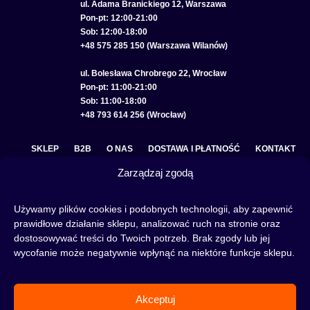
ul. Adama Branickiego 12, Warszawa
Pon-pt: 12:00-21:00
Sob: 12:00-18:00
+48 575 285 150 (Warszawa Wilanów)
ul. Bolesława Chrobrego 22, Wrocław
Pon-pt: 11:00-21:00
Sob: 11:00-18:00
+48 793 614 256 (Wrocław)
SKLEP
B2B
O NAS
DOSTAWA I PŁATNOŚĆ
KONTAKT
Zarządzaj zgodą
POLITYKA PRYWATNOŚCI
REGULAMIN SKLEPU
COOKIE POLICY (EU)
Używamy plików cookies i podobnych technologii, aby zapewnić
prawidłowe działanie sklepu, analizować ruch na stronie oraz
dostosowywać treści do Twoich potrzeb. Brak zgody lub jej
wycofanie może negatywnie wpłynąć na niektóre funkcje sklepu.
Fajka wodna to świetna alternatywa na wieczory spędzone w gronie znajomych lub w
samotności, to ciekawy rytuał, który skradł serca wielu osób. Niezależnie od tego czy
słowa:
shisha
,
melasa do shishy
, czy
tytoń do shishy
są Ci już znane, czy jeszcze nie,
Akceptuj
to miejsce jest idealne dla Ciebie! Odwiedź nasz
blog
i przeczytaj mnóstwo ciekawych