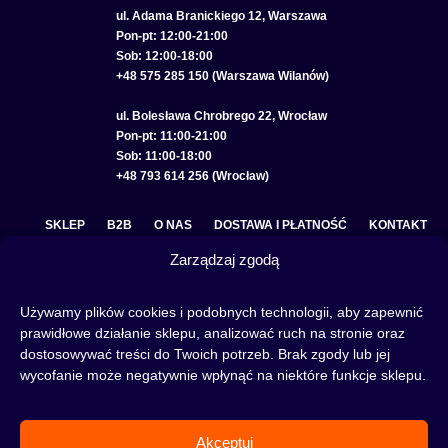
ul. Adama Branickiego 12, Warszawa
Pon-pt: 12:00-21:00
Sob: 12:00-18:00
+48 575 285 150 (Warszawa Wilanów)
ul. Bolesława Chrobrego 22, Wrocław
Pon-pt: 11:00-21:00
Sob: 11:00-18:00
+48 793 614 256 (Wrocław)
SKLEP
B2B
O NAS
DOSTAWA I PŁATNOŚĆ
KONTAKT
Zarządzaj zgodą
POLITYKA PRYWATNOŚCI
REGULAMIN SKLEPU
COOKIE POLICY (EU)
Używamy plików cookies i podobnych technologii, aby zapewnić
prawidłowe działanie sklepu, analizować ruch na stronie oraz
dostosowywać treści do Twoich potrzeb. Brak zgody lub jej
wycofanie może negatywnie wpłynąć na niektóre funkcje sklepu.
Fajka wodna to świetna alternatywa na wieczory spędzone w gronie znajomych lub w
samotności, to ciekawy rytuał, który skradł serca wielu osób. Niezależnie od tego czy
słowa:
shisha
,
melasa do shishy
, czy
tytoń do shishy
są Ci już znane, czy jeszcze nie,
Akceptuj