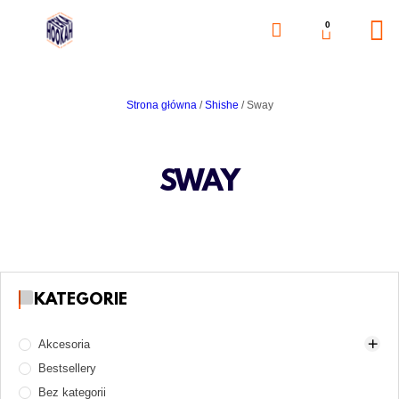
0
Strona główna
/
Shishe
/ Sway
SWAY
KATEGORIE
Akcesoria
Bestsellery
Akcesoria do rozpalania węgli
Bez kategorii
Części zamienne
Gaz i naboje gazowe