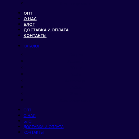
Весь ассортимент
ОПТ
О НАС
БЛОГ
ДОСТАВКА И ОПЛАТА
КОНТАКТЫ
КАТАЛОГ
Скидки
Кальяны
Чаши
Колбы
Аксессуары
Табак
Уголь
Весь ассортимент
ОПТ
О НАС
БЛОГ
ДОСТАВКА И ОПЛАТА
КОНТАКТЫ