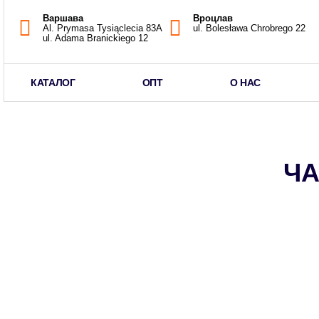
Варшава
Вроцлав
Al. Prymasa Tysiąclecia 83A
ul. Bolesława Chrobrego 22
ul. Adama Branickiego 12
КАТАЛОГ
ОПТ
О НАС
ЧА