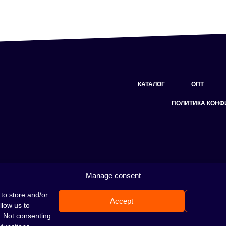
КАТАЛОГ
ОПТ
ПОЛИТИКА КОН
Manage consent
Кальян — это отличная идея для вечера, пров
покорил сердца многих людей.
Несмотря на то
to store and/or
Accept
место идеально подходит для тебя!
Н
е
llow us to
. Not consenting