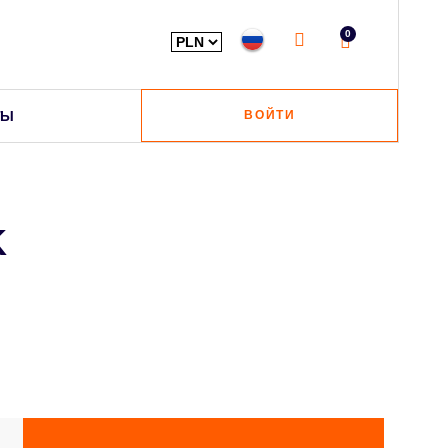
0
ТЫ
ВОЙТИ
K