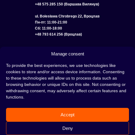
+48 575 285 150 (Варшава Вилянув)
ul. Bolesława Chrobrego 22, Вроцлав
Пн-пт: 11:00-21:00
Сб: 11:00-18:00
+48 793 614 256 (Вроцлав)
КАТАЛОГ
ОПТ
О НАС
ДОСТАВКА И ОПЛАТА
КОНТАКТЫ
Manage consent
ПОЛИТИКА КОНФИДЕНЦИАЛЬНОСТИ
To provide the best experiences, we use technologies like
cookies to store and/or access device information. Consenting
УСЛОВИЯ ИСПОЛЬЗОВАНИЯ
ПОЛИТИКА COOKIE
to these technologies will allow us to process data such as
browsing behavior or unique IDs on this site. Not consenting or
withdrawing consent, may adversely affect certain features and
functions.
Кальян — это отличная идея для вечера, проведенного с друзьями или в
одиночестве; это интересный ритуал, который покорил сердца многих людей.
Accept
Несмотря на то, знакомы тебе слова «кальян» или «кальянный табак» или
нет, это место идеально подходит для тебя!
Н
е жди, а сразу отправляйся в наш
Deny
кальянный магазин и совершай покупки.