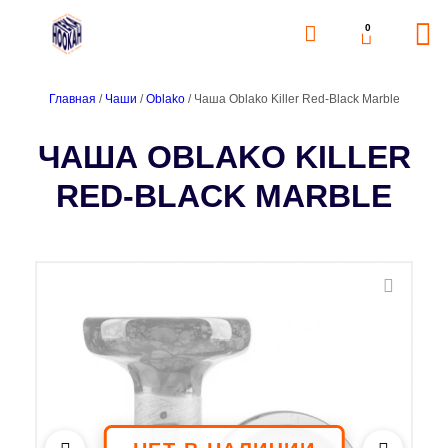
0
Главная
/
Чаши
/
Oblako
/ Чаша Oblako Killer Red-Black Marble
ЧАША OBLAKO KILLER
RED-BLACK MARBLE