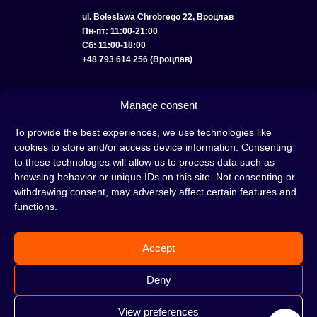
ul. Bolesława Chrobrego 22, Вроцлав
Пн-пт: 11:00-21:00
Сб: 11:00-18:00
+48 793 614 256 (Вроцлав)
КАТАЛОГ
ОПТ
О НАС
ДОСТАВКА И ОПЛАТА
КОНТАКТЫ
Manage consent
ПОЛИТИКА КОНФИДЕНЦИАЛЬНОСТИ
To provide the best experiences, we use technologies like
cookies to store and/or access device information. Consenting
УСЛОВИЯ ИСПОЛЬЗОВАНИЯ
ПОЛИТИКА COOKIE
to these technologies will allow us to process data such as
browsing behavior or unique IDs on this site. Not consenting or
withdrawing consent, may adversely affect certain features and
functions.
Кальян — это отличная идея для вечера, проведенного с друзьями или в
одиночестве; это интересный ритуал, который покорил сердца многих людей.
Accept
Несмотря на то, знакомы тебе слова «кальян» или «кальянный табак» или
нет, это место идеально подходит для тебя!
Н
е жди, а сразу отправляйся в наш
Deny
кальянный магазин и совершай покупки.
View preferences