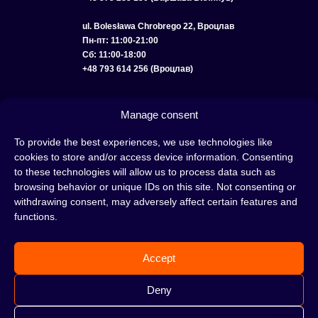
ul. Bolesława Chrobrego 22, Вроцлав
Пн-пт: 11:00-21:00
Сб: 11:00-18:00
+48 793 614 256 (Вроцлав)
КАТАЛОГ
ОПТ
О НАС
ДОСТАВКА И ОПЛАТА
КОНТАКТЫ
Manage consent
ПОЛИТИКА КОНФИДЕНЦИАЛЬНОСТИ
To provide the best experiences, we use technologies like
cookies to store and/or access device information. Consenting
УСЛОВИЯ ИСПОЛЬЗОВАНИЯ
ПОЛИТИКА COOKIE
to these technologies will allow us to process data such as
browsing behavior or unique IDs on this site. Not consenting or
withdrawing consent, may adversely affect certain features and
functions.
Кальян — это отличная идея для вечера, проведенного с друзьями или в
одиночестве; это интересный ритуал, который покорил сердца многих людей.
Accept
Несмотря на то, знакомы тебе слова «кальян» или «кальянный табак» или
нет, это место идеально подходит для тебя!
Н
е жди, а сразу отправляйся в наш
Deny
кальянный магазин и совершай покупки.