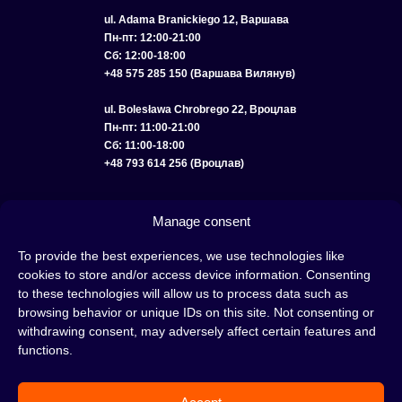
ul. Adama Branickiego 12, Варшава
Пн-пт: 12:00-21:00
Сб: 12:00-18:00
+48 575 285 150 (Варшава Вилянув)
ul. Bolesława Chrobrego 22, Вроцлав
Пн-пт: 11:00-21:00
Сб: 11:00-18:00
+48 793 614 256 (Вроцлав)
КАТАЛОГ
ОПТ
О НАС
ДОСТАВКА И ОПЛАТА
КОНТАКТЫ
Manage consent
ПОЛИТИКА КОНФИДЕНЦИАЛЬНОСТИ
To provide the best experiences, we use technologies like
cookies to store and/or access device information. Consenting
УСЛОВИЯ ИСПОЛЬЗОВАНИЯ
ПОЛИТИКА COOKIE
to these technologies will allow us to process data such as
browsing behavior or unique IDs on this site. Not consenting or
withdrawing consent, may adversely affect certain features and
functions.
Кальян — это отличная идея для вечера, проведенного с друзьями или в
одиночестве; это интересный ритуал, который покорил сердца многих людей.