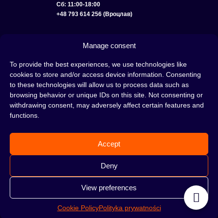
Сб: 11:00-18:00
+48 793 614 256 (Вроцлав)
КАТАЛОГ
ОПТ
О НАС
ДОСТАВКА И ОПЛАТА
КОНТАКТЫ
Manage consent
ПОЛИТИКА КОНФИДЕНЦИАЛЬНОСТИ
To provide the best experiences, we use technologies like
cookies to store and/or access device information. Consenting
УСЛОВИЯ ИСПОЛЬЗОВАНИЯ
ПОЛИТИКА COOKIE
to these technologies will allow us to process data such as
browsing behavior or unique IDs on this site. Not consenting or
withdrawing consent, may adversely affect certain features and
functions.
Кальян — это отличная идея для вечера, проведенного с друзьями или в
одиночестве; это интересный ритуал, который покорил сердца многих людей.
Accept
Несмотря на то, знакомы тебе слова «кальян» или «кальянный табак» или
нет, это место идеально подходит для тебя!
Н
е жди, а сразу отправляйся в наш
Deny
кальянный магазин и совершай покупки.
View preferences
Cookie Policy
Polityka prywatności
©2026 HOOKAHTEKA. ВСЕ ПРАВА ЗАЩИЩЕНЫ.