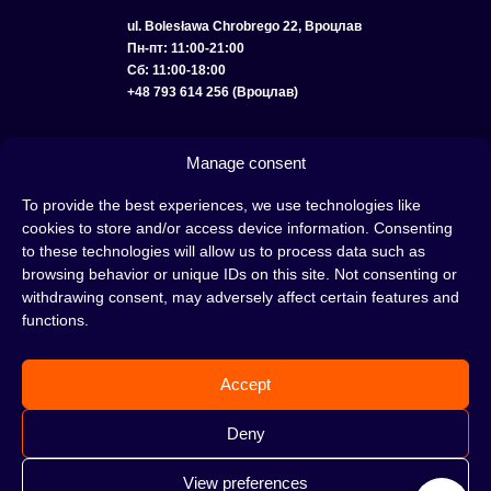
ul. Bolesława Chrobrego 22, Вроцлав
Пн-пт: 11:00-21:00
Сб: 11:00-18:00
+48 793 614 256 (Вроцлав)
КАТАЛОГ
ОПТ
О НАС
ДОСТАВКА И ОПЛАТА
КОНТАКТЫ
Manage consent
ПОЛИТИКА КОНФИДЕНЦИАЛЬНОСТИ
To provide the best experiences, we use technologies like
cookies to store and/or access device information. Consenting
УСЛОВИЯ ИСПОЛЬЗОВАНИЯ
ПОЛИТИКА COOKIE
to these technologies will allow us to process data such as
browsing behavior or unique IDs on this site. Not consenting or
withdrawing consent, may adversely affect certain features and
functions.
Кальян — это отличная идея для вечера, проведенного с друзьями или в
одиночестве; это интересный ритуал, который покорил сердца многих людей.
Accept
Несмотря на то, знакомы тебе слова «кальян» или «кальянный табак» или
нет, это место идеально подходит для тебя!
Н
е жди, а сразу отправляйся в наш
Deny
кальянный магазин и совершай покупки.
View preferences