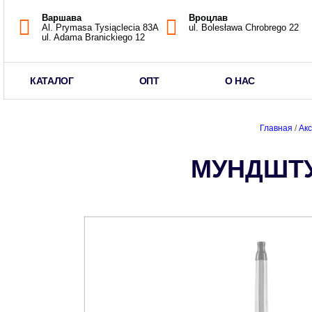
Варшава
Вроцлав
Al. Prymasa Tysiąclecia 83A
ul. Bolesława Chrobrego 22
ul. Adama Branickiego 12
КАТАЛОГ
ОПТ
О НАС
Главная
/
Ак
МУНДШТУ