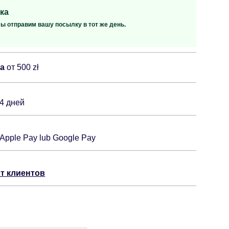
ка
мы отправим вашу посылку в тот же день.
ка
от 500 zł
14 дней
 Apple Pay lub Google Pay
т клиентов