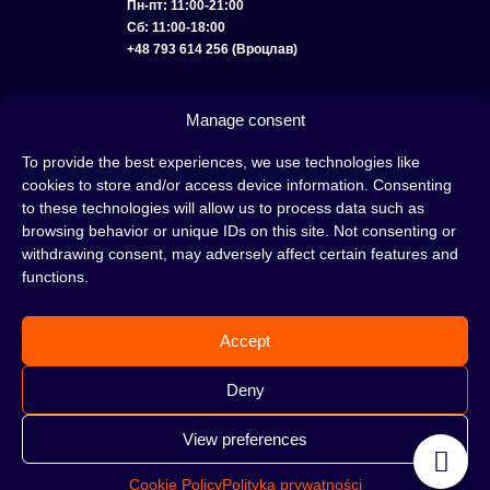
Пн-пт: 11:00-21:00
Сб: 11:00-18:00
+48 793 614 256 (Вроцлав)
КАТАЛОГ
ОПТ
О НАС
ДОСТАВКА И ОПЛАТА
КОНТАКТЫ
Manage consent
ПОЛИТИКА КОНФИДЕНЦИАЛЬНОСТИ
To provide the best experiences, we use technologies like
cookies to store and/or access device information. Consenting
УСЛОВИЯ ИСПОЛЬЗОВАНИЯ
ПОЛИТИКА COOKIE
to these technologies will allow us to process data such as
browsing behavior or unique IDs on this site. Not consenting or
withdrawing consent, may adversely affect certain features and
functions.
Кальян — это отличная идея для вечера, проведенного с друзьями или в
одиночестве; это интересный ритуал, который покорил сердца многих людей.
Accept
Несмотря на то, знакомы тебе слова «кальян» или «кальянный табак» или
нет, это место идеально подходит для тебя!
Н
е жди, а сразу отправляйся в наш
Deny
кальянный магазин и совершай покупки.
View preferences
Cookie Policy
Polityka prywatności
©2026 HOOKAHTEKA. ВСЕ ПРАВА ЗАЩИЩЕНЫ.