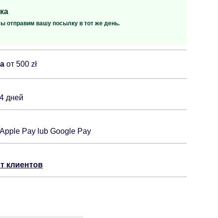
ка
мы отправим вашу посылку в тот же день.
ка
от 500 zł
14 дней
 Apple Pay lub Google Pay
т клиентов