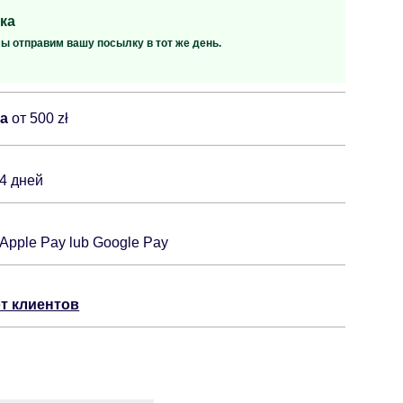
ка
мы отправим вашу посылку в тот же день.
ка
от 500 zł
14 дней
 Apple Pay lub Google Pay
т клиентов