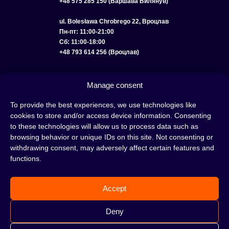
+48 575 285 150 (Варшава Вилянув)
ul. Bolesława Chrobrego 22, Вроцлав
Пн-пт: 11:00-21:00
Сб: 11:00-18:00
+48 793 614 256 (Вроцлав)
КАТАЛОГ
ОПТ
О НАС
ДОСТАВКА И ОПЛАТА
КОНТАКТЫ
Manage consent
ПОЛИТИКА КОНФИДЕНЦИАЛЬНОСТИ
To provide the best experiences, we use technologies like
cookies to store and/or access device information. Consenting
УСЛОВИЯ ИСПОЛЬЗОВАНИЯ
ПОЛИТИКА COOKIE
to these technologies will allow us to process data such as
browsing behavior or unique IDs on this site. Not consenting or
withdrawing consent, may adversely affect certain features and
functions.
Кальян — это отличная идея для вечера, проведенного с друзьями или в
одиночестве; это интересный ритуал, который покорил сердца многих людей.
Accept
Несмотря на то, знакомы тебе слова «кальян» или «кальянный табак» или
нет, это место идеально подходит для тебя!
Н
е жди, а сразу отправляйся в наш
Deny
кальянный магазин и совершай покупки.