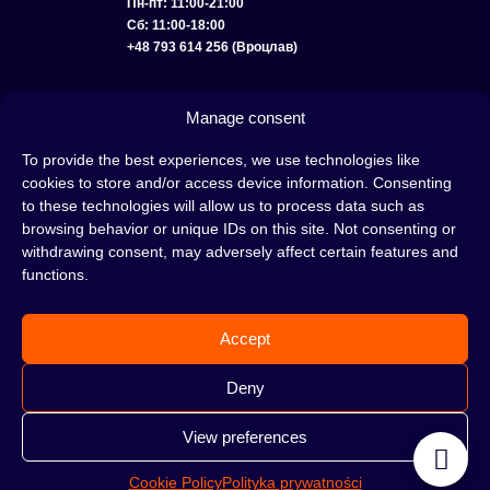
Пн-пт: 11:00-21:00
Сб: 11:00-18:00
+48 793 614 256 (Вроцлав)
КАТАЛОГ
ОПТ
О НАС
ДОСТАВКА И ОПЛАТА
КОНТАКТЫ
Manage consent
ПОЛИТИКА КОНФИДЕНЦИАЛЬНОСТИ
To provide the best experiences, we use technologies like
cookies to store and/or access device information. Consenting
УСЛОВИЯ ИСПОЛЬЗОВАНИЯ
ПОЛИТИКА COOKIE
to these technologies will allow us to process data such as
browsing behavior or unique IDs on this site. Not consenting or
withdrawing consent, may adversely affect certain features and
functions.
Кальян — это отличная идея для вечера, проведенного с друзьями или в
одиночестве; это интересный ритуал, который покорил сердца многих людей.
Accept
Несмотря на то, знакомы тебе слова «кальян» или «кальянный табак» или
нет, это место идеально подходит для тебя!
Н
е жди, а сразу отправляйся в наш
Deny
кальянный магазин и совершай покупки.
View preferences
Cookie Policy
Polityka prywatności
©2026 HOOKAHTEKA. ВСЕ ПРАВА ЗАЩИЩЕНЫ.