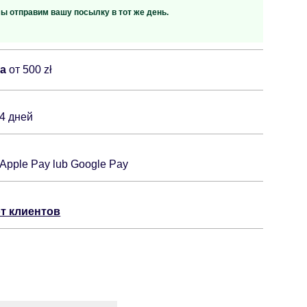
мы отправим вашу посылку в тот же день.
ка
от 500 zł
14 дней
 Apple Pay lub Google Pay
т клиентов