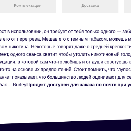
Комплектация
Доставка
т в использовнии, он требует от тебя только одного — заб
в его от перегрева. Мешав его с темным табаком, можешь ме
вом никотина. Некоторые говорят даже о средней крепкости,
момент, одного сеанса хватит, чтобы утолить никотиновый г
ция, в которой сам что-то любишь и от души советуешь ко
о-то на основе их предпочтений. Стоит помнить, что глупо
анкет показывает, что большинство людей оценивают для се
бак – Burley
Продукт доступен для заказа по почте при 