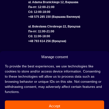
ul. Adama Branickiego 12, Варшава
Пн-пт: 12:00-21:00
Сб: 12:00-18:00
+48 575 285 150 (Варшава Вилянув)
ul. Bolesława Chrobrego 22, Вроцлав
Пн-пт: 11:00-21:00
Сб: 11:00-18:00
+48 793 614 256 (Вроцлав)
КАТАЛОГ
ОПТ
О НАС
ДОСТАВКА И ОПЛАТА
КОНТАКТЫ
Manage consent
ПОЛИТИКА КОНФИДЕНЦИАЛЬНОСТИ
To provide the best experiences, we use technologies like
cookies to store and/or access device information. Consenting
УСЛОВИЯ ИСПОЛЬЗОВАНИЯ
ПОЛИТИКА COOKIE
to these technologies will allow us to process data such as
browsing behavior or unique IDs on this site. Not consenting or
withdrawing consent, may adversely affect certain features and
functions.
Кальян — это отличная идея для вечера, проведенного с друзьями или в
одиночестве; это интересный ритуал, который покорил сердца многих людей.
Accept
Несмотря на то, знакомы тебе слова «кальян» или «кальянный табак» или