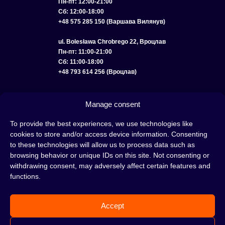
Пн-пт: 12:00-21:00
Сб: 12:00-18:00
+48 575 285 150 (Варшава Вилянув)
ul. Bolesława Chrobrego 22, Вроцлав
Пн-пт: 11:00-21:00
Сб: 11:00-18:00
+48 793 614 256 (Вроцлав)
КАТАЛОГ
ОПТ
О НАС
ДОСТАВКА И ОПЛАТА
КОНТАКТЫ
Manage consent
ПОЛИТИКА КОНФИДЕНЦИАЛЬНОСТИ
To provide the best experiences, we use technologies like
cookies to store and/or access device information. Consenting
УСЛОВИЯ ИСПОЛЬЗОВАНИЯ
ПОЛИТИКА COOKIE
to these technologies will allow us to process data such as
browsing behavior or unique IDs on this site. Not consenting or
withdrawing consent, may adversely affect certain features and
functions.
Кальян — это отличная идея для вечера, проведенного с друзьями или в
одиночестве; это интересный ритуал, который покорил сердца многих людей.
Accept
Несмотря на то, знакомы тебе слова «кальян» или «кальянный табак» или
нет, это место идеально подходит для тебя!
Н
е жди, а сразу отправляйся в наш