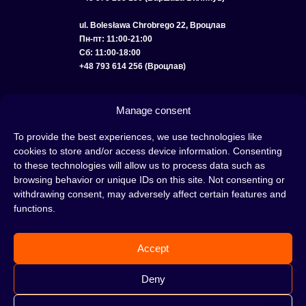
ul. Bolesława Chrobrego 22, Вроцлав
Пн-пт: 11:00-21:00
Сб: 11:00-18:00
+48 793 614 256 (Вроцлав)
КАТАЛОГ
ОПТ
О НАС
ДОСТАВКА И ОПЛАТА
КОНТАКТЫ
Manage consent
ПОЛИТИКА КОНФИДЕНЦИАЛЬНОСТИ
To provide the best experiences, we use technologies like
cookies to store and/or access device information. Consenting
УСЛОВИЯ ИСПОЛЬЗОВАНИЯ
ПОЛИТИКА COOKIE
to these technologies will allow us to process data such as
browsing behavior or unique IDs on this site. Not consenting or
withdrawing consent, may adversely affect certain features and
functions.
Кальян — это отличная идея для вечера, проведенного с друзьями или в
одиночестве; это интересный ритуал, который покорил сердца многих людей.
Accept
Несмотря на то, знакомы тебе слова «кальян» или «кальянный табак» или
нет, это место идеально подходит для тебя!
Н
е жди, а сразу отправляйся в наш
Deny
кальянный магазин и совершай покупки.