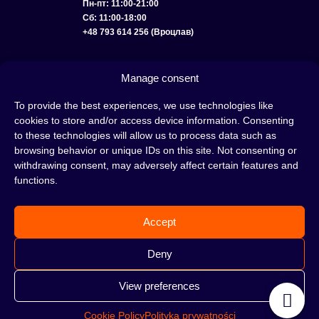
Пн-пт: 11:00-21:00
Сб: 11:00-18:00
+48 793 614 256 (Вроцлав)
КАТАЛОГ
ОПТ
О НАС
ДОСТАВКА И ОПЛАТА
КОНТАКТЫ
Manage consent
ПОЛИТИКА КОНФИДЕНЦИАЛЬНОСТИ
To provide the best experiences, we use technologies like
cookies to store and/or access device information. Consenting
УСЛОВИЯ ИСПОЛЬЗОВАНИЯ
ПОЛИТИКА COOKIE
to these technologies will allow us to process data such as
browsing behavior or unique IDs on this site. Not consenting or
withdrawing consent, may adversely affect certain features and
functions.
Кальян — это отличная идея для вечера, проведенного с друзьями или в
одиночестве; это интересный ритуал, который покорил сердца многих людей.
Accept
Несмотря на то, знакомы тебе слова «кальян» или «кальянный табак» или
нет, это место идеально подходит для тебя!
Н
е жди, а сразу отправляйся в наш
Deny
кальянный магазин и совершай покупки.
View preferences
Cookie Policy
Polityka prywatności
©2026 HOOKAHTEKA. ВСЕ ПРАВА ЗАЩИЩЕНЫ.