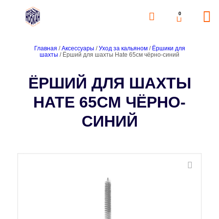
0
Главная
/
Аксессуары
/
Уход за кальяном
/
Ёршики для
шахты
/ Ёрший для шахты Hate 65cм чёрно-синий
ЁРШИЙ ДЛЯ ШАХТЫ
HATE 65CМ ЧЁРНО-
СИНИЙ