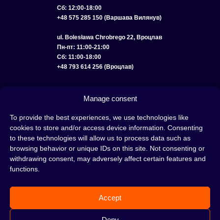
Сб: 12:00-18:00
+48 575 285 150 (Варшава Вилянув)
ul. Bolesława Chrobrego 22, Вроцлав
Пн-пт: 11:00-21:00
Сб: 11:00-18:00
+48 793 614 256 (Вроцлав)
КАТАЛОГ
ОПТ
О НАС
ДОСТАВКА И ОПЛАТА
КОНТАКТЫ
Manage consent
ПОЛИТИКА КОНФИДЕНЦИАЛЬНОСТИ
To provide the best experiences, we use technologies like
cookies to store and/or access device information. Consenting
УСЛОВИЯ ИСПОЛЬЗОВАНИЯ
ПОЛИТИКА COOKIE
to these technologies will allow us to process data such as
browsing behavior or unique IDs on this site. Not consenting or
withdrawing consent, may adversely affect certain features and
functions.
Кальян — это отличная идея для вечера, проведенного с друзьями или в
одиночестве; это интересный ритуал, который покорил сердца многих людей.
Accept
Несмотря на то, знакомы тебе слова «кальян» или «кальянный табак» или
нет, это место идеально подходит для тебя!
Н
е жди, а сразу отправляйся в наш
Deny