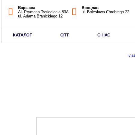
Варшава
Вроцлав
Al. Prymasa Tysiąclecia 83A
ul. Bolesława Chrobrego 22
ul. Adama Branickiego 12
КАТАЛОГ
ОПТ
О НАС
Гла