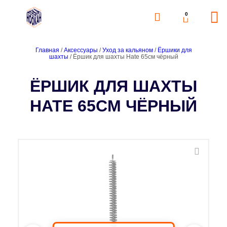
0
Главная
/
Аксессуары
/
Уход за кальяном
/
Ёршики для
шахты
/ Ёршик для шахты Hate 65cм чёрный
ЁРШИК ДЛЯ ШАХТЫ
HATE 65CМ ЧЁРНЫЙ