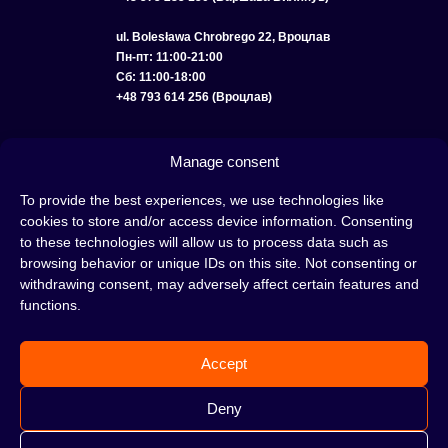
ul. Bolesława Chrobrego 22, Вроцлав
Пн-пт: 11:00-21:00
Сб: 11:00-18:00
+48 793 614 256 (Вроцлав)
КАТАЛОГ
ОПТ
О НАС
ДОСТАВКА И ОПЛАТА
КОНТАКТЫ
Manage consent
ПОЛИТИКА КОНФИДЕНЦИАЛЬНОСТИ
To provide the best experiences, we use technologies like
cookies to store and/or access device information. Consenting
УСЛОВИЯ ИСПОЛЬЗОВАНИЯ
ПОЛИТИКА COOKIE
to these technologies will allow us to process data such as
browsing behavior or unique IDs on this site. Not consenting or
withdrawing consent, may adversely affect certain features and
functions.
Кальян — это отличная идея для вечера, проведенного с друзьями или в
одиночестве; это интересный ритуал, который покорил сердца многих людей.
Accept
Несмотря на то, знакомы тебе слова «кальян» или «кальянный табак» или
нет, это место идеально подходит для тебя!
Н
е жди, а сразу отправляйся в наш
Deny
кальянный магазин и совершай покупки.