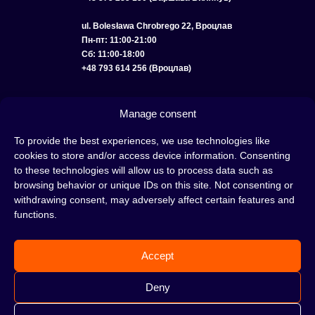
ul. Bolesława Chrobrego 22, Вроцлав
Пн-пт: 11:00-21:00
Сб: 11:00-18:00
+48 793 614 256 (Вроцлав)
КАТАЛОГ
ОПТ
О НАС
ДОСТАВКА И ОПЛАТА
КОНТАКТЫ
Manage consent
ПОЛИТИКА КОНФИДЕНЦИАЛЬНОСТИ
To provide the best experiences, we use technologies like
cookies to store and/or access device information. Consenting
УСЛОВИЯ ИСПОЛЬЗОВАНИЯ
ПОЛИТИКА COOKIE
to these technologies will allow us to process data such as
browsing behavior or unique IDs on this site. Not consenting or
withdrawing consent, may adversely affect certain features and
functions.
Кальян — это отличная идея для вечера, проведенного с друзьями или в
одиночестве; это интересный ритуал, который покорил сердца многих людей.
Accept
Несмотря на то, знакомы тебе слова «кальян» или «кальянный табак» или
нет, это место идеально подходит для тебя!
Н
е жди, а сразу отправляйся в наш
Deny
кальянный магазин и совершай покупки.