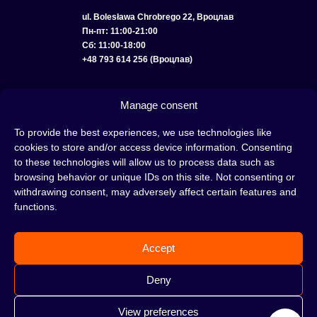
ul. Bolesława Chrobrego 22, Вроцлав
Пн-пт: 11:00-21:00
Сб: 11:00-18:00
+48 793 614 256 (Вроцлав)
КАТАЛОГ
ОПТ
О НАС
ДОСТАВКА И ОПЛАТА
КОНТАКТЫ
Manage consent
ПОЛИТИКА КОНФИДЕНЦИАЛЬНОСТИ
To provide the best experiences, we use technologies like
cookies to store and/or access device information. Consenting
УСЛОВИЯ ИСПОЛЬЗОВАНИЯ
ПОЛИТИКА COOKIE
to these technologies will allow us to process data such as
browsing behavior or unique IDs on this site. Not consenting or
withdrawing consent, may adversely affect certain features and
functions.
Кальян — это отличная идея для вечера, проведенного с друзьями или в
одиночестве; это интересный ритуал, который покорил сердца многих людей.
Accept
Несмотря на то, знакомы тебе слова «кальян» или «кальянный табак» или
нет, это место идеально подходит для тебя!
Н
е жди, а сразу отправляйся в наш
Deny
кальянный магазин и совершай покупки.
View preferences