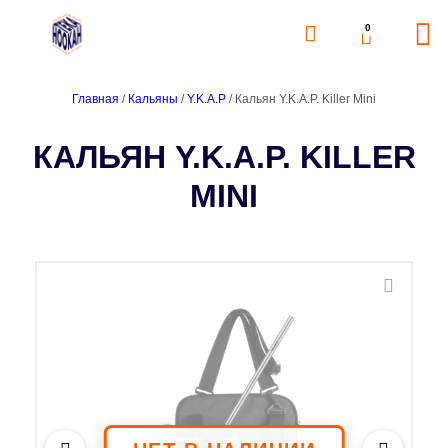
0
Главная
/
Кальяны
/
Y.K.A.P
/ Кальян Y.K.A.P. Killer Mini
КАЛЬЯН Y.K.A.P. KILLER
MINI