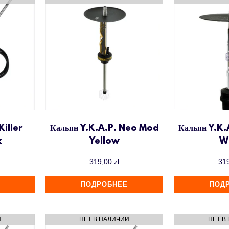
Killer
Кальян Y.K.A.P. Neo Mod
Кальян Y.K
k
Yellow
W
319,00
zł
31
ПОДРОБНЕЕ
ПОД