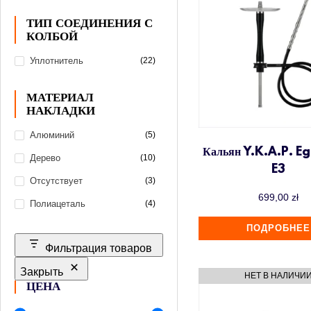
Telamon
ТИП СОЕДИНЕНИЯ С
Thor
КОЛБОЙ
Upgrade Form
Уплотнитель
(22)
Werkbund
Глиняные
МАТЕРИАЛ
Классические (турки)
НАКЛАДКИ
Убивашки (Killer)
Алюминий
(5)
Фаннелы (Phunnel)
Кальян Y.K.A.P. E
ХКАН
Дерево
(10)
E3
Отсутствует
(3)
699,00
zł
Полиацеталь
(4)
ПОДРОБНЕЕ
Фильтрация товаров
Закрыть
ЦЕНА