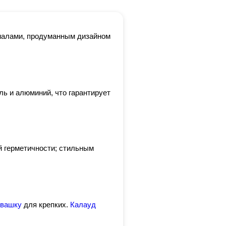
риалами, продуманным дизайном
ь и алюминий, что гарантирует
й герметичности; стильным
ивашку
для крепких.
Калауд