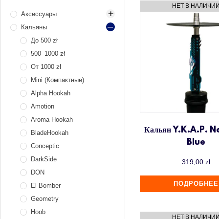
Аксессуары
Кальяны
Аксессуары для
розжига угля
До 500 zł
Банки для табака
Газ и газовые
500–1000 zł
баллоны
Вилки
От 1000 zł
Газовые
Доски
Mini (Компактные)
горелки
Запчасти
Alpha Hookah
Плиты
Калауды и фольга
XKAH Pro
электрические
Amotion
Колпаки
Блюдца
Алюминий
Aroma Hookah
Мелассоуловители
Диффузоры
Нержавеющая
Кальян Y.K.A.P. 
BladeHookah
сталь
Blue
Мундштуки
Коннекторы
Conceptic
для шланга
Электрические
Остальное
Мундштуки для
DarkSide
319,00
zł
Шарики
кальяна
Переноски для угля
DON
продувки
Одноразовые
Подкладки
ПОДРОБНЕЕ
El Bomber
мундштуки
Подсветка
Geometry
Охлаждаюшие
Сетки
мундштуки
Hoob