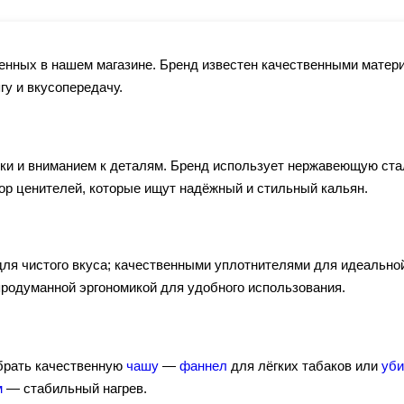
енных в нашем магазине. Бренд известен качественными мате
гу и вкусопередачу.
ки и вниманием к деталям. Бренд использует нержавеющую стал
р ценителей, которые ищут надёжный и стильный кальян.
ля чистого вкуса; качественными уплотнителями для идеально
 продуманной эргономикой для удобного использования.
брать качественную
чашу
—
фаннел
для лёгких табаков или
уб
м
— стабильный нагрев.