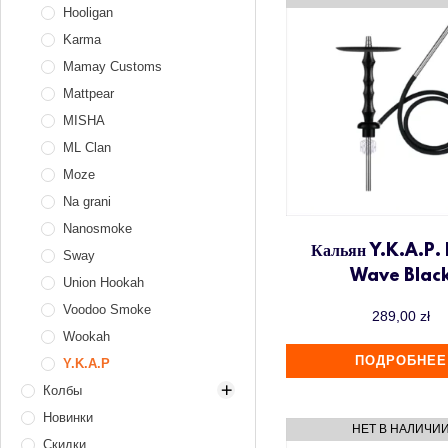
Сумки для кальяна
Персональные
Hooligan
мундштуки
Уплотнители
Karma
Уход за кальяном
Уплотнители
Mamay Customs
для колб и
Шило
Ёршики для
Mattpear
шахт
колбы
Шланги
MISHA
Уплотнители
Ёршики для
Щипцы для угля
для чаш
ML Clan
шахты
Уплотнители
Moze
Чистящие
для шлангов
средства
Na grani
Щётки для
Nanosmoke
чаши и калауда
Кальян Y.K.A.P. 
Sway
Wave Blac
Union Hookah
Voodoo Smoke
289,00
zł
Wookah
ПОДРОБНЕЕ
Y.K.A.P
Колбы
Новинки
Mini (компактные)
Скидки
90–150 zł