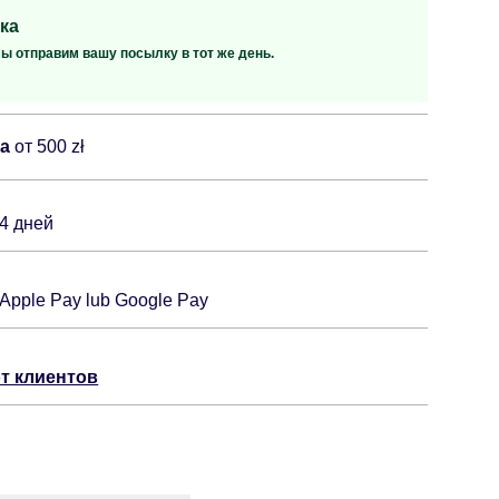
ка
мы отправим вашу посылку в тот же день.
ка
от 500 zł
14 дней
 Apple Pay lub Google Pay
т клиентов