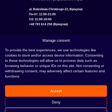
ul. Bolesława Chrobrego 22, Вроцлав
Пн-пт: 11:00-21:00
Сб: 11:00-18:00
+48 793 614 256 (Вроцлав)
КАТАЛОГ
ОПТ
О НАС
ДОСТАВКА И ОПЛАТА
КОНТАКТЫ
Manage consent
ПОЛИТИКА КОНФИДЕНЦИАЛЬНОСТИ
To provide the best experiences, we use technologies like
cookies to store and/or access device information. Consenting
УСЛОВИЯ ИСПОЛЬЗОВАНИЯ
ПОЛИТИКА COOKIE
to these technologies will allow us to process data such as
browsing behavior or unique IDs on this site. Not consenting or
withdrawing consent, may adversely affect certain features and
functions.
Кальян — это отличная идея для вечера, проведенного с друзьями или в
одиночестве; это интересный ритуал, который покорил сердца многих людей.
Accept
Несмотря на то, знакомы тебе слова «кальян» или «кальянный табак» или
нет, это место идеально подходит для тебя!
Н
е жди, а сразу отправляйся в наш
Deny
кальянный магазин и совершай покупки.