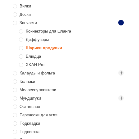
Вилки
Газовые горелки
Доски
Плиты электрические
Запчасти
Коннекторы для шланга
Диффузоры
Шарики продувки
Блюдца
XKAH Pro
Калауды и фольга
Колпаки
Алюминий
Мелассоуловители
Нержавеющая сталь
Мундштуки
Электрические
Остальное
Мундштуки для кальяна
Переноски для угля
Одноразовые мундштуки
Подкладки
Охлаждаюшие мундштуки
Подсветка
Персональные мундштуки