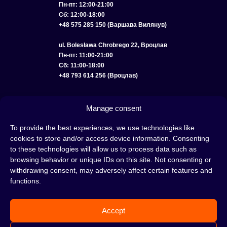
Пн-пт: 12:00-21:00
Сб: 12:00-18:00
+48 575 285 150 (Варшава Вилянув)
ul. Bolesława Chrobrego 22, Вроцлав
Пн-пт: 11:00-21:00
Сб: 11:00-18:00
+48 793 614 256 (Вроцлав)
КАТАЛОГ
ОПТ
О НАС
ДОСТАВКА И ОПЛАТА
КОНТАКТЫ
Manage consent
ПОЛИТИКА КОНФИДЕНЦИАЛЬНОСТИ
To provide the best experiences, we use technologies like
cookies to store and/or access device information. Consenting
УСЛОВИЯ ИСПОЛЬЗОВАНИЯ
ПОЛИТИКА COOKIE
to these technologies will allow us to process data such as
browsing behavior or unique IDs on this site. Not consenting or
withdrawing consent, may adversely affect certain features and
functions.
Кальян — это отличная идея для вечера, проведенного с друзьями или в
одиночестве; это интересный ритуал, который покорил сердца многих людей.
Accept
Несмотря на то, знакомы тебе слова «кальян» или «кальянный табак» или
нет, это место идеально подходит для тебя!
Н
е жди, а сразу отправляйся в наш