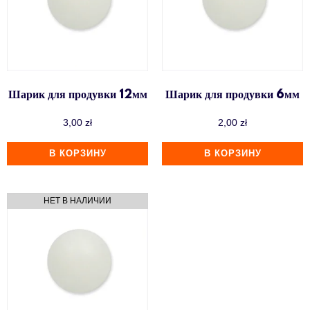
До 500 zł
Фаннелы (Phunnel)
От 1000 zł
ХКАН
Шарик для продувки 12мм
Шарик для продувки 6мм
3,00
zł
2,00
zł
В КОРЗИНУ
В КОРЗИНУ