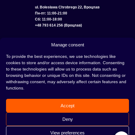
ul. Bolesława Chrobrego 22, Вроцлав
Пн-пт: 11:00-21:00
Сб: 11:00-18:00
+48 793 614 256 (Вроцлав)
КАТАЛОГ
ОПТ
О НАС
ДОСТАВКА И ОПЛАТА
КОНТАКТЫ
Manage consent
ПОЛИТИКА КОНФИДЕНЦИАЛЬНОСТИ
To provide the best experiences, we use technologies like
cookies to store and/or access device information. Consenting
УСЛОВИЯ ИСПОЛЬЗОВАНИЯ
ПОЛИТИКА COOKIE
to these technologies will allow us to process data such as
browsing behavior or unique IDs on this site. Not consenting or
withdrawing consent, may adversely affect certain features and
functions.
Кальян — это отличная идея для вечера, проведенного с друзьями или в
одиночестве; это интересный ритуал, который покорил сердца многих людей.
Accept
Несмотря на то, знакомы тебе слова «кальян» или «кальянный табак» или
нет, это место идеально подходит для тебя!
Н
е жди, а сразу отправляйся в наш
Deny
кальянный магазин и совершай покупки.
View preferences