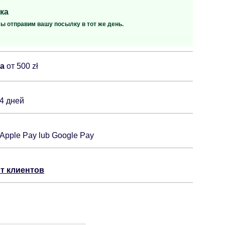
ка
мы отправим вашу посылку в тот же день.
ка
от 500 zł
14 дней
 Apple Pay lub Google Pay
т клиентов