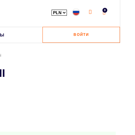
0
ТЫ
ВОЙТИ
i
I