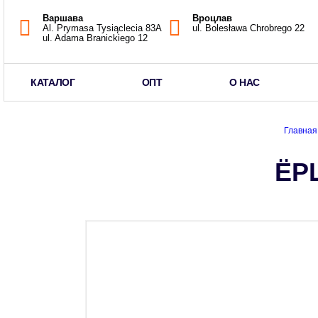
Варшава
Вроцлав
Al. Prymasa Tysiąclecia 83A
ul. Bolesława Chrobrego 22
ul. Adama Branickiego 12
КАТАЛОГ
ОПТ
О НАС
Главная
ЁР