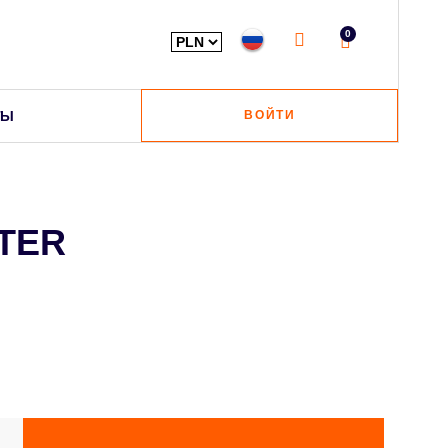
0
ТЫ
ВОЙТИ
TER