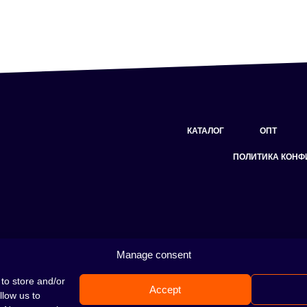
КАТАЛОГ
ОПТ
ПОЛИТИКА КОН
Manage consent
Кальян — это отличная идея для вечера, пров
покорил сердца многих людей.
Несмотря на то
to store and/or
Accept
место идеально подходит для тебя!
Н
е
llow us to