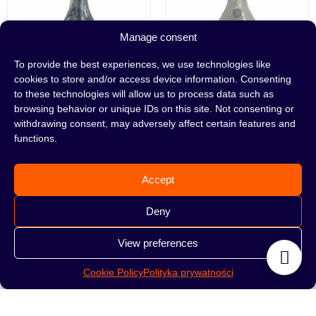
Manage consent
To provide the best experiences, we use technologies like
cookies to store and/or access device information. Consenting
to these technologies will allow us to process data such as
browsing behavior or unique IDs on this site. Not consenting or
Колба Cone
Колба Craft Marble
withdrawing consent, may adversely affect certain features and
Transparent
functions.
89,00
zł
79,00
zł
Accept
ПОДРОБНЕЕ
ПОДРОБНЕЕ
Deny
View preferences
Cookie Policy
Polityka prywatności