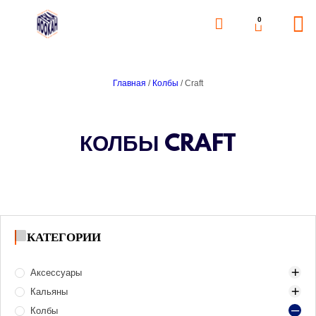
0
Главная
/
Колбы
/ Craft
КОЛБЫ CRAFT
КАТЕГОРИИ
Аксессуары
Кальяны
Аксессуары для розжига угля
Колбы
Банки для табака
Mini (Компактные)
Газ и газовые баллоны