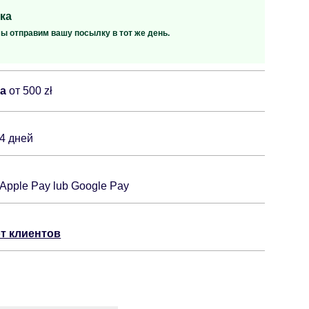
ка
мы отправим вашу посылку в тот же день.
ка
от 500 zł
14 дней
 Apple Pay lub Google Pay
т клиентов