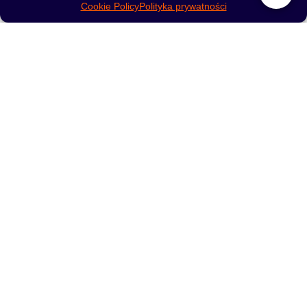
Line 04 200g
Line 03 200g
Cookie Policy
Polityka prywatności
175,00
zł
175,00
zł
DOWIEDZ SIĘ WIĘCEJ
DOWIEDZ SIĘ WIĘCEJ
Tytoń Fumelo Shake
Line 02 200g