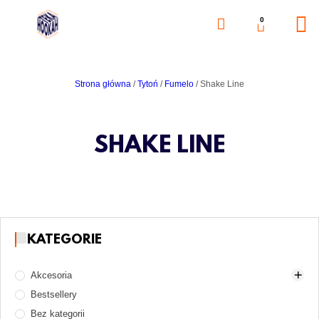
0
Strona główna
/
Tytoń
/
Fumelo
/ Shake Line
SHAKE LINE
KATEGORIE
Akcesoria
Bestsellery
Akcesoria do rozpalania węgli
Bez kategorii
Części zamienne
Gaz i naboje gazowe