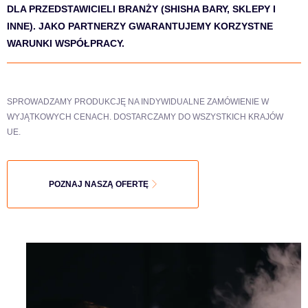
DLA PRZEDSTAWICIELI BRANŻY (SHISHA BARY, SKLEPY I
INNE). JAKO PARTNERZY GWARANTUJEMY KORZYSTNE
WARUNKI WSPÓŁPRACY.
SPROWADZAMY PRODUKCJĘ NA INDYWIDUALNE ZAMÓWIENIE W
WYJĄTKOWYCH CENACH. DOSTARCZAMY DO WSZYSTKICH KRAJÓW
UE.
POZNAJ NASZĄ OFERTĘ