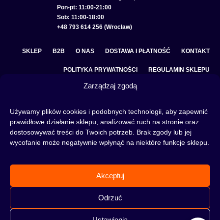
Pon-pt: 11:00-21:00
Sob: 11:00-18:00
+48 793 614 256 (Wrocław)
SKLEP
B2B
O NAS
DOSTAWA I PŁATNOŚĆ
KONTAKT
POLITYKA PRYWATNOŚCI
REGULAMIN SKLEPU
Zarządzaj zgodą
COOKIE POLICY (EU)
Używamy plików cookies i podobnych technologii, aby zapewnić
prawidłowe działanie sklepu, analizować ruch na stronie oraz
dostosowywać treści do Twoich potrzeb. Brak zgody lub jej
Fajka wodna to świetna alternatywa na wieczory spędzone w gronie znajomych lub w
wycofanie może negatywnie wpłynąć na niektóre funkcje sklepu.
samotności, to ciekawy rytuał, który skradł serca wielu osób. Niezależnie od tego czy
słowa:
shisha
,
melasa do shishy
, czy
tytoń do shishy
są Ci już znane, czy jeszcze nie,
to miejsce jest idealne dla Ciebie! Odwiedź nasz
blog
i przeczytaj mnóstwo ciekawych
artykułów, albo nie czekaj i od razu przejdź do naszego shisha-sklepu i zacznij zakupy.
Akceptuj
Odrzuć
Ustawienia