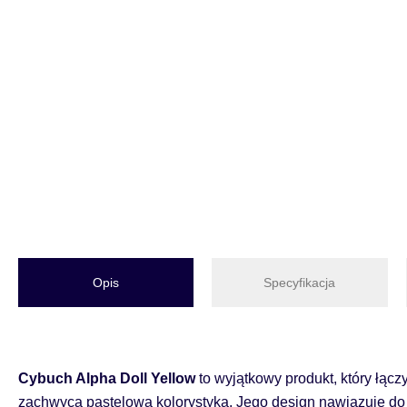
Opis
Specyfikacja
Cybuch Alpha Doll Yellow
to wyjątkowy produkt, który łącz
zachwyca pastelową kolorystyką. Jego design nawiązuje do s