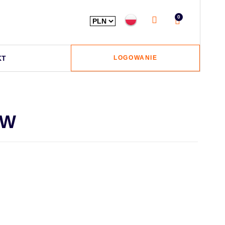
0
KT
LOGOWANIE
OW