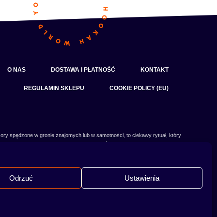
O NAS
DOSTAWA I PŁATNOŚĆ
KONTAKT
REGULAMIN SKLEPU
COOKIE POLICY (EU)
ory spędzone w gronie znajomych lub w samotności, to ciekawy rytuał, który
czy słowa:
shisha
,
melasa do shishy
, czy
tytoń do shishy
są Ci już znane, czy
 Odwiedź nasz
blog
i przeczytaj mnóstwo ciekawych artykułów, albo nie czekaj i
od razu przejdź do naszego shisha-sklepu i zacznij zakupy.
Odrzuć
Ustawienia