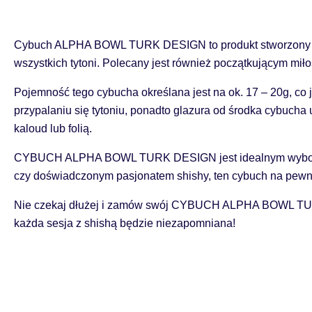
Cybuch ALPHA BOWL TURK DESIGN to produkt stworzony dla m
wszystkich tytoni. Polecany jest również początkującym mił
Pojemność tego cybucha określana jest na ok. 17 – 20g, co 
przypalaniu się tytoniu, ponadto glazura od środka cybucha
kaloud lub folią.
CYBUCH ALPHA BOWL TURK DESIGN jest idealnym wyborem dl
czy doświadczonym pasjonatem shishy, ten cybuch na pewn
Nie czekaj dłużej i zamów swój CYBUCH ALPHA BOWL TURK 
każda sesja z shishą będzie niezapomniana!