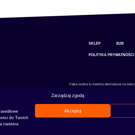
SKLEP
B2B
POLITYKA PRYWATNOŚCI
Fajka wodna to świetna alternatywa na wiecz
skradł serca wielu osób. Niezależnie od tego 
Zarządzaj zgodą
jeszcze nie, to miejsce jest idealne dla Ciebie!
Akceptuj
rawidłowe
reści do Twoich
a niektóre