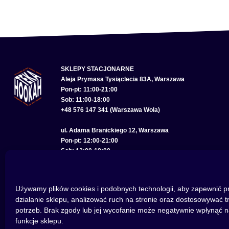
SKLEPY STACJONARNE
Aleja Prymasa Tysiąclecia 83A, Warszawa
Pon-pt: 11:00-21:00
Sob: 11:00-18:00
+48 576 147 341 (Warszawa Wola)
ul. Adama Branickiego 12, Warszawa
Pon-pt: 12:00-21:00
Sob: 12:00-18:00
+48 575 285 150 (Warszawa Wilanów)
ul. Bolesława Chrobrego 22, Wrocław
Używamy plików cookies i podobnych technologii, aby zapewnić p
Pon-pt: 11:00-21:00
działanie sklepu, analizować ruch na stronie oraz dostosowywać t
Sob: 11:00-18:00
potrzeb. Brak zgody lub jej wycofanie może negatywnie wpłynąć n
+48 793 614 256 (Wrocław)
funkcje sklepu.