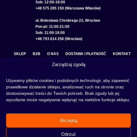
Sob: 12:00-18:00
+48 575 285 150 (Warszawa Wilanów)
ul. Bolesława Chrobrego 22, Wrocław
Pon-pt: 11:00-21:00
Sob: 11:00-18:00
+48 793 614 256 (Wrocław)
SKLEP
B2B
O NAS
DOSTAWA I PŁATNOŚĆ
KONTAKT
Zarządzaj zgodą
POLITYKA PRYWATNOŚCI
REGULAMIN SKLEPU
COOKIE POLICY (EU)
Używamy plików cookies i podobnych technologii, aby zapewnić
prawidłowe działanie sklepu, analizować ruch na stronie oraz
dostosowywać treści do Twoich potrzeb. Brak zgody lub jej
wycofanie może negatywnie wpłynąć na niektóre funkcje sklepu.
Fajka wodna to świetna alternatywa na wieczory spędzone w gronie znajomych lub w
samotności, to ciekawy rytuał, który skradł serca wielu osób. Niezależnie od tego czy
słowa:
shisha
,
melasa do shishy
, czy
tytoń do shishy
są Ci już znane, czy jeszcze nie,
Akceptuj
to miejsce jest idealne dla Ciebie! Odwiedź nasz
blog
i przeczytaj mnóstwo ciekawych
artykułów, albo nie czekaj i od razu przejdź do naszego shisha-sklepu i zacznij zakupy.
Odrzuć