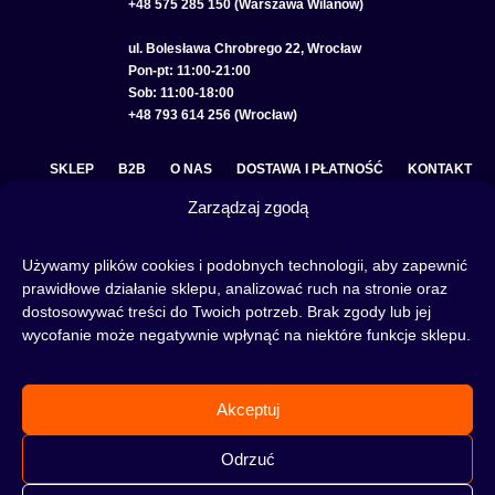
+48 575 285 150 (Warszawa Wilanów)
ul. Bolesława Chrobrego 22, Wrocław
Pon-pt: 11:00-21:00
Sob: 11:00-18:00
+48 793 614 256 (Wrocław)
SKLEP
B2B
O NAS
DOSTAWA I PŁATNOŚĆ
KONTAKT
Zarządzaj zgodą
POLITYKA PRYWATNOŚCI
REGULAMIN SKLEPU
COOKIE POLICY (EU)
Używamy plików cookies i podobnych technologii, aby zapewnić
prawidłowe działanie sklepu, analizować ruch na stronie oraz
dostosowywać treści do Twoich potrzeb. Brak zgody lub jej
wycofanie może negatywnie wpłynąć na niektóre funkcje sklepu.
Fajka wodna to świetna alternatywa na wieczory spędzone w gronie znajomych lub w
samotności, to ciekawy rytuał, który skradł serca wielu osób. Niezależnie od tego czy
słowa:
shisha
,
melasa do shishy
, czy
tytoń do shishy
są Ci już znane, czy jeszcze nie,
Akceptuj
to miejsce jest idealne dla Ciebie! Odwiedź nasz
blog
i przeczytaj mnóstwo ciekawych
artykułów, albo nie czekaj i od razu przejdź do naszego shisha-sklepu i zacznij zakupy.
Odrzuć