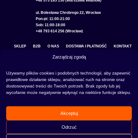
+48 575 285 150 (Warszawa Wilanów)
ul. Bolesława Chrobrego 22, Wrocław
Pon-pt: 11:00-21:00
Sob: 11:00-18:00
+48 793 614 256 (Wrocław)
SKLEP
B2B
O NAS
DOSTAWA I PŁATNOŚĆ
KONTAKT
Zarządzaj zgodą
POLITYKA PRYWATNOŚCI
REGULAMIN SKLEPU
COOKIE POLICY (EU)
Używamy plików cookies i podobnych technologii, aby zapewnić
prawidłowe działanie sklepu, analizować ruch na stronie oraz
dostosowywać treści do Twoich potrzeb. Brak zgody lub jej
wycofanie może negatywnie wpłynąć na niektóre funkcje sklepu.
Fajka wodna to świetna alternatywa na wieczory spędzone w gronie znajomych lub w
samotności, to ciekawy rytuał, który skradł serca wielu osób. Niezależnie od tego czy
słowa:
shisha
,
melasa do shishy
, czy
tytoń do shishy
są Ci już znane, czy jeszcze nie,
Akceptuj
to miejsce jest idealne dla Ciebie! Odwiedź nasz
blog
i przeczytaj mnóstwo ciekawych
artykułów, albo nie czekaj i od razu przejdź do naszego shisha-sklepu i zacznij zakupy.
Odrzuć