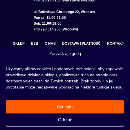
+48 575 285 150 (Warszawa Wilanów)
ul. Bolesława Chrobrego 22, Wrocław
Pon-pt: 11:00-21:00
Sob: 11:00-18:00
+48 793 614 256 (Wrocław)
SKLEP
B2B
O NAS
DOSTAWA I PŁATNOŚĆ
KONTAKT
Zarządzaj zgodą
POLITYKA PRYWATNOŚCI
REGULAMIN SKLEPU
COOKIE POLICY (EU)
Używamy plików cookies i podobnych technologii, aby zapewnić
prawidłowe działanie sklepu, analizować ruch na stronie oraz
dostosowywać treści do Twoich potrzeb. Brak zgody lub jej
wycofanie może negatywnie wpłynąć na niektóre funkcje sklepu.
Fajka wodna to świetna alternatywa na wieczory spędzone w gronie znajomych lub w
samotności, to ciekawy rytuał, który skradł serca wielu osób. Niezależnie od tego czy
słowa:
shisha
,
melasa do shishy
, czy
tytoń do shishy
są Ci już znane, czy jeszcze nie,
Akceptuj
to miejsce jest idealne dla Ciebie! Odwiedź nasz
blog
i przeczytaj mnóstwo ciekawych
artykułów, albo nie czekaj i od razu przejdź do naszego shisha-sklepu i zacznij zakupy.
Odrzuć