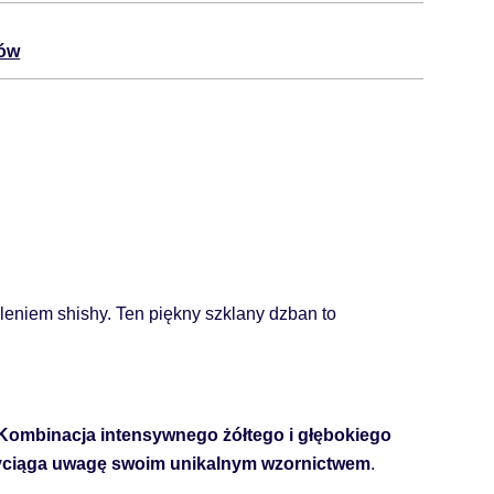
tów
eniem shishy. Ten piękny szklany dzban to
Kombinacja intensywnego żółtego i głębokiego
przyciąga uwagę swoim unikalnym wzornictwem
.