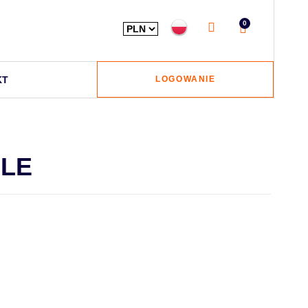
0
KT
LOGOWANIE
LE