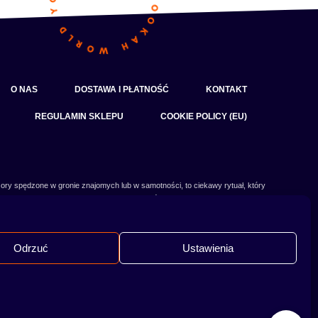
O NAS
DOSTAWA I PŁATNOŚĆ
KONTAKT
REGULAMIN SKLEPU
COOKIE POLICY (EU)
ory spędzone w gronie znajomych lub w samotności, to ciekawy rytuał, który
czy słowa:
shisha
,
melasa do shishy
, czy
tytoń do shishy
są Ci już znane, czy
 Odwiedź nasz
blog
i przeczytaj mnóstwo ciekawych artykułów, albo nie czekaj i
od razu przejdź do naszego shisha-sklepu i zacznij zakupy.
Odrzuć
Ustawienia