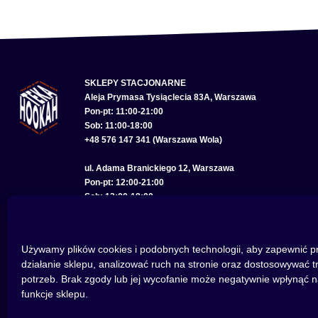
SKLEPY STACJONARNE
Aleja Prymasa Tysiąclecia 83A, Warszawa
Pon-pt: 11:00-21:00
Sob: 11:00-18:00
+48 576 147 341 (Warszawa Wola)
ul. Adama Branickiego 12, Warszawa
Pon-pt: 12:00-21:00
Sob: 12:00-18:00
+48 575 285 150 (Warszawa Wilanów)
ul. Bolesława Chrobrego 22, Wrocław
Używamy plików cookies i podobnych technologii, aby zapewnić p
Pon-pt: 11:00-21:00
działanie sklepu, analizować ruch na stronie oraz dostosowywać t
Sob: 11:00-18:00
potrzeb. Brak zgody lub jej wycofanie może negatywnie wpłynąć n
+48 793 614 256 (Wrocław)
funkcje sklepu.