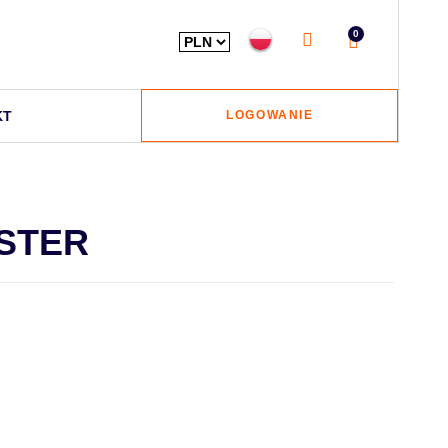
0
KT
LOGOWANIE
STER