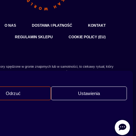
O NAS
DOSTAWA I PŁATNOŚĆ
KONTAKT
REGULAMIN SKLEPU
COOKIE POLICY (EU)
ory spędzone w gronie znajomych lub w samotności, to ciekawy rytuał, który
czy słowa:
shisha
,
melasa do shishy
, czy
tytoń do shishy
są Ci już znane, czy
 Odwiedź nasz
blog
i przeczytaj mnóstwo ciekawych artykułów, albo nie czekaj i
od razu przejdź do naszego shisha-sklepu i zacznij zakupy.
Odrzuć
Ustawienia