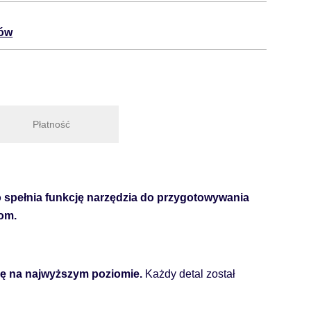
tów
Płatność
o spełnia funkcję narzędzia do przygotowywania
jom.
kę na najwyższym poziomie.
Każdy detal został