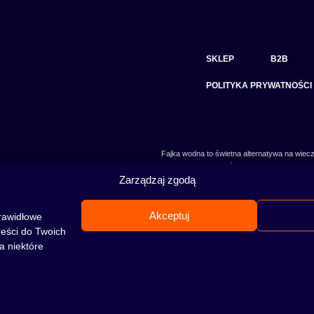
SKLEP
B2B
POLITYKA PRYWATNOŚCI
Fajka wodna to świetna alternatywa na wiecz
skradł serca wielu osób. Niezależnie od tego 
Zarządzaj zgodą
jeszcze nie, to miejsce jest idealne dla Ciebie!
Akceptuj
rawidłowe
reści do Twoich
a niektóre