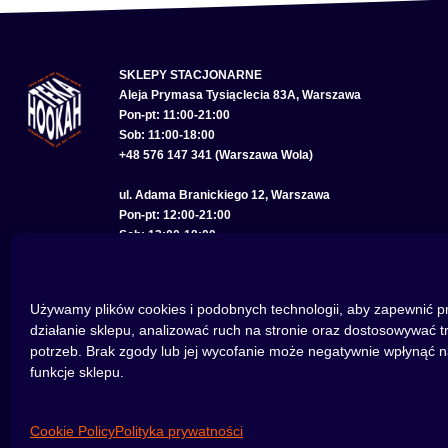
SKLEPY STACJONARNE
Aleja Prymasa Tysiąclecia 83A, Warszawa
Pon-pt: 11:00-21:00
Sob: 11:00-18:00
+48 576 147 341 (Warszawa Wola)
ul. Adama Branickiego 12, Warszawa
Pon-pt: 12:00-21:00
Sob: 12:00-18:00
+48 575 285 150 (Warszawa Wilanów)
ul. Bolesława Chrobrego 22, Wrocław
Używamy plików cookies i podobnych technologii, aby zapewnić p
Pon-pt: 11:00-21:00
działanie sklepu, analizować ruch na stronie oraz dostosowywać t
Sob: 11:00-18:00
potrzeb. Brak zgody lub jej wycofanie może negatywnie wpłynąć n
+48 793 614 256 (Wrocław)
funkcje sklepu.
Cookie Policy
Polityka prywatności
©2026 HOOKAHTEKA. WSZELKIE PRAWA ZASTRZEŻONE