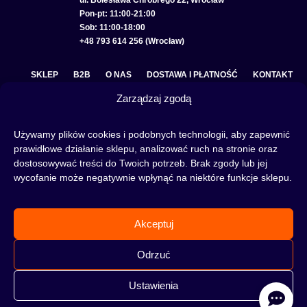
ul. Bolesława Chrobrego 22, Wrocław
Pon-pt: 11:00-21:00
Sob: 11:00-18:00
+48 793 614 256 (Wrocław)
SKLEP
B2B
O NAS
DOSTAWA I PŁATNOŚĆ
KONTAKT
Zarządzaj zgodą
POLITYKA PRYWATNOŚCI
REGULAMIN SKLEPU
COOKIE POLICY (EU)
Używamy plików cookies i podobnych technologii, aby zapewnić
prawidłowe działanie sklepu, analizować ruch na stronie oraz
dostosowywać treści do Twoich potrzeb. Brak zgody lub jej
wycofanie może negatywnie wpłynąć na niektóre funkcje sklepu.
Fajka wodna to świetna alternatywa na wieczory spędzone w gronie znajomych lub w
samotności, to ciekawy rytuał, który skradł serca wielu osób. Niezależnie od tego czy
słowa:
shisha
,
melasa do shishy
, czy
tytoń do shishy
są Ci już znane, czy jeszcze nie,
Akceptuj
to miejsce jest idealne dla Ciebie! Odwiedź nasz
blog
i przeczytaj mnóstwo ciekawych
artykułów, albo nie czekaj i od razu przejdź do naszego shisha-sklepu i zacznij zakupy.
Odrzuć
Ustawienia