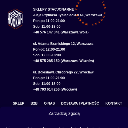
SKLEPY STACJONARNE
Aleja Prymasa Tysiąclecia 83A, Warszawa
Pon-pt: 11:00-21:00
Sob: 11:00-18:00
+48 576 147 341 (Warszawa Wola)
ul. Adama Branickiego 12, Warszawa
Pon-pt: 12:00-21:00
Sob: 12:00-18:00
+48 575 285 150 (Warszawa Wilanów)
ul. Bolesława Chrobrego 22, Wrocław
Pon-pt: 11:00-21:00
Sob: 11:00-18:00
+48 793 614 256 (Wrocław)
SKLEP
B2B
O NAS
DOSTAWA I PŁATNOŚĆ
KONTAKT
Zarządzaj zgodą
POLITYKA PRYWATNOŚCI
REGULAMIN SKLEPU
COOKIE POLICY (EU)