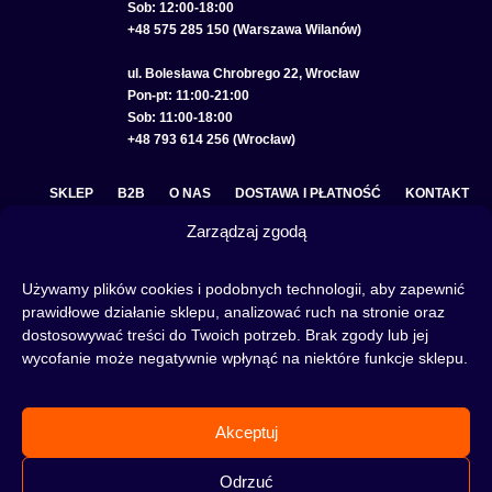
Sob: 12:00-18:00
+48 575 285 150 (Warszawa Wilanów)
ul. Bolesława Chrobrego 22, Wrocław
Pon-pt: 11:00-21:00
Sob: 11:00-18:00
+48 793 614 256 (Wrocław)
SKLEP
B2B
O NAS
DOSTAWA I PŁATNOŚĆ
KONTAKT
Zarządzaj zgodą
POLITYKA PRYWATNOŚCI
REGULAMIN SKLEPU
COOKIE POLICY (EU)
Używamy plików cookies i podobnych technologii, aby zapewnić
prawidłowe działanie sklepu, analizować ruch na stronie oraz
dostosowywać treści do Twoich potrzeb. Brak zgody lub jej
wycofanie może negatywnie wpłynąć na niektóre funkcje sklepu.
Fajka wodna to świetna alternatywa na wieczory spędzone w gronie znajomych lub w
samotności, to ciekawy rytuał, który skradł serca wielu osób. Niezależnie od tego czy
słowa:
shisha
,
melasa do shishy
, czy
tytoń do shishy
są Ci już znane, czy jeszcze nie,
Akceptuj
to miejsce jest idealne dla Ciebie! Odwiedź nasz
blog
i przeczytaj mnóstwo ciekawych
artykułów, albo nie czekaj i od razu przejdź do naszego shisha-sklepu i zacznij zakupy.
Odrzuć