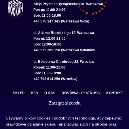
Aleja Prymasa Tysiąclecia 83A, Warszawa
Pon-pt: 11:00-21:00
Sob: 11:00-18:00
+48 576 147 341 (Warszawa Wola)
ul. Adama Branickiego 12, Warszawa
Pon-pt: 12:00-21:00
Sob: 12:00-18:00
+48 575 285 150 (Warszawa Wilanów)
ul. Bolesława Chrobrego 22, Wrocław
Pon-pt: 11:00-21:00
Sob: 11:00-18:00
+48 793 614 256 (Wrocław)
SKLEP
B2B
O NAS
DOSTAWA I PŁATNOŚĆ
KONTAKT
Zarządzaj zgodą
POLITYKA PRYWATNOŚCI
REGULAMIN SKLEPU
COOKIE POLICY (EU)
Używamy plików cookies i podobnych technologii, aby zapewnić
prawidłowe działanie sklepu, analizować ruch na stronie oraz